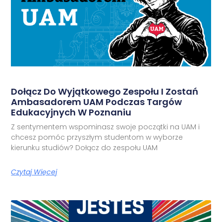
Dołącz Do Wyjątkowego Zespołu I Zostań
Ambasadorem UAM Podczas Targów
Edukacyjnych W Poznaniu
Z sentymentem wspominasz swoje początki na UAM i
chcesz pomóc przyszłym studentom w wyborze
kierunku studiów? Dołącz do zespołu UAM
Czytaj Więcej