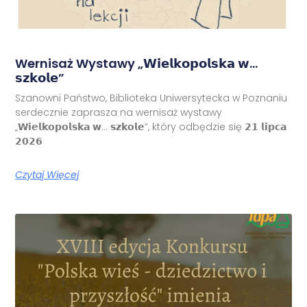
Wernisaż Wystawy „𝗪𝗶𝗲𝗹𝗸𝗼𝗽𝗼𝗹𝘀𝗸𝗮 𝘄…
𝘀𝘇𝗸𝗼𝗹𝗲”
Szanowni Państwo, Biblioteka Uniwersytecka w Poznaniu
serdecznie zaprasza na wernisaż wystawy
„𝗪𝗶𝗲𝗹𝗸𝗼𝗽𝗼𝗹𝘀𝗸𝗮 𝘄… 𝘀𝘇𝗸𝗼𝗹𝗲”, który odbędzie się 𝟮𝟭 𝗹𝗶𝗽𝗰𝗮
𝟮𝟬𝟮𝟲
Czytaj Więcej