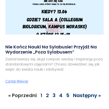
Nie Kończ Nauki Na Sylabusie! Przyjdź Na
Wydarzenie „Poza Sylabusem”
Zastanawiasz się, skąd czerpać wiedzę i inspirację poza
standardowymi zajęciami? Chcesz dowiedzieć się, jak
wejść do świata nauki i zdobywać
Czytaj Więcej
« Poprzedni
1
2
3
4
5
Następny »