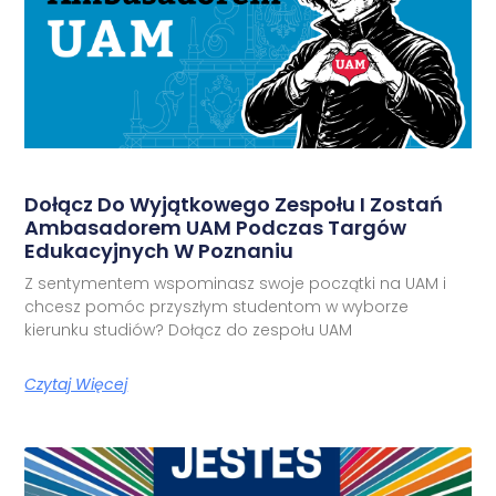
Dołącz Do Wyjątkowego Zespołu I Zostań
Ambasadorem UAM Podczas Targów
Edukacyjnych W Poznaniu
Z sentymentem wspominasz swoje początki na UAM i
chcesz pomóc przyszłym studentom w wyborze
kierunku studiów? Dołącz do zespołu UAM
Czytaj Więcej