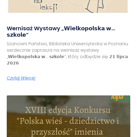
Wernisaż Wystawy „𝗪𝗶𝗲𝗹𝗸𝗼𝗽𝗼𝗹𝘀𝗸𝗮 𝘄…
𝘀𝘇𝗸𝗼𝗹𝗲”
Szanowni Państwo, Biblioteka Uniwersytecka w Poznaniu
serdecznie zaprasza na wernisaż wystawy
„𝗪𝗶𝗲𝗹𝗸𝗼𝗽𝗼𝗹𝘀𝗸𝗮 𝘄… 𝘀𝘇𝗸𝗼𝗹𝗲”, który odbędzie się 𝟮𝟭 𝗹𝗶𝗽𝗰𝗮
𝟮𝟬𝟮𝟲
Czytaj Więcej