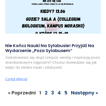
Nie Kończ Nauki Na Sylabusie! Przyjdź Na
Wydarzenie „Poza Sylabusem”
Zastanawiasz się, skąd czerpać wiedzę i inspirację poza
standardowymi zajęciami? Chcesz dowiedzieć się, jak
wejść do świata nauki i zdobywać
Czytaj Więcej
« Poprzedni
1
2
3
4
5
Następny »