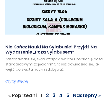
Nie Kończ Nauki Na Sylabusie! Przyjdź Na
Wydarzenie „Poza Sylabusem”
Zastanawiasz się, skąd czerpać wiedzę i inspirację poza
standardowymi zajęciami? Chcesz dowiedzieć się, jak
wejść do świata nauki i zdobywać
Czytaj Więcej
« Poprzedni
1
2
3
4
5
Następny »