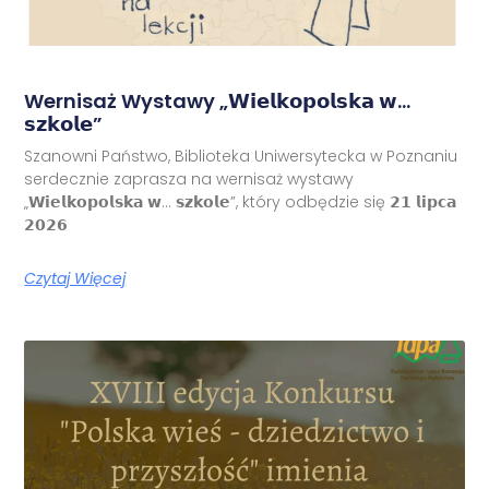
Wernisaż Wystawy „𝗪𝗶𝗲𝗹𝗸𝗼𝗽𝗼𝗹𝘀𝗸𝗮 𝘄…
𝘀𝘇𝗸𝗼𝗹𝗲”
Szanowni Państwo, Biblioteka Uniwersytecka w Poznaniu
serdecznie zaprasza na wernisaż wystawy
„𝗪𝗶𝗲𝗹𝗸𝗼𝗽𝗼𝗹𝘀𝗸𝗮 𝘄… 𝘀𝘇𝗸𝗼𝗹𝗲”, który odbędzie się 𝟮𝟭 𝗹𝗶𝗽𝗰𝗮
𝟮𝟬𝟮𝟲
Czytaj Więcej