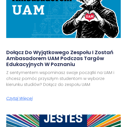
Dołącz Do Wyjątkowego Zespołu I Zostań
Ambasadorem UAM Podczas Targów
Edukacyjnych W Poznaniu
Z sentymentem wspominasz swoje początki na UAM i
chcesz pomóc przyszłym studentom w wyborze
kierunku studiów? Dołącz do zespołu UAM
Czytaj Więcej