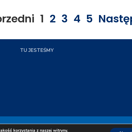
przedni
1
2
3
4
5
Nastę
TU JESTEŚMY
ampus
Zap
akość korzystania z naszej witryny.