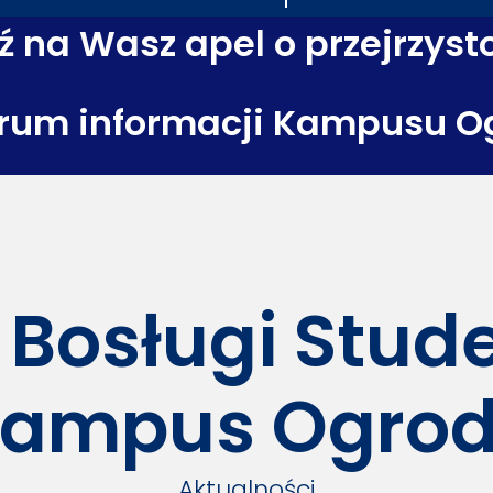
 na Wasz apel o przejrzyst
rum informacji Kampusu O
 Bosługi Stu
ampus Ogro
Aktualności