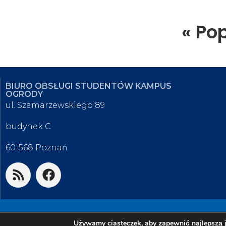
« Po
BIURO OBSŁUGI STUDENTÓW KAMPUS
OGRODY
ul. Szamarzewskiego 89
budynek C
60-568 Poznań
© 2026 Biuro Obsługi Studentów K
Używamy ciasteczek, aby zapewnić najlepszą j