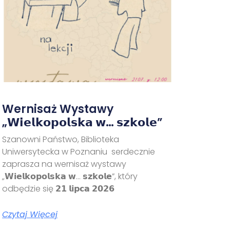
Wernisaż Wystawy
„𝗪𝗶𝗲𝗹𝗸𝗼𝗽𝗼𝗹𝘀𝗸𝗮 𝘄… 𝘀𝘇𝗸𝗼𝗹𝗲”
Szanowni Państwo, Biblioteka
Uniwersytecka w Poznaniu serdecznie
zaprasza na wernisaż wystawy
„𝗪𝗶𝗲𝗹𝗸𝗼𝗽𝗼𝗹𝘀𝗸𝗮 𝘄… 𝘀𝘇𝗸𝗼𝗹𝗲”, który
odbędzie się 𝟮𝟭 𝗹𝗶𝗽𝗰𝗮 𝟮𝟬𝟮𝟲
Czytaj Więcej