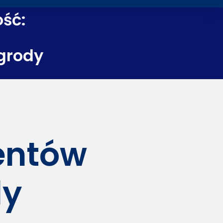
ość:
grody
dentów
dy