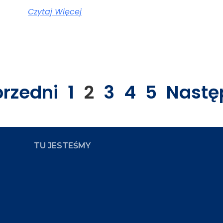
Czytaj Więcej
przedni
1
2
3
4
5
Nastę
TU JESTEŚMY