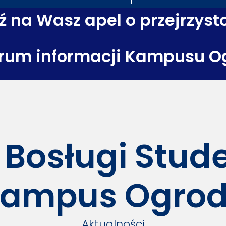
 na Wasz apel o przejrzyst
rum informacji Kampusu O
 Bosługi Stu
ampus Ogro
Aktualności