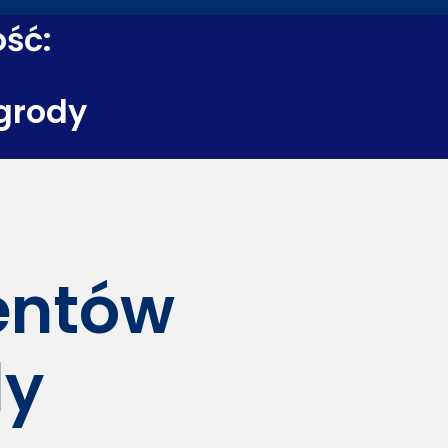
ość:
grody
dentów
dy