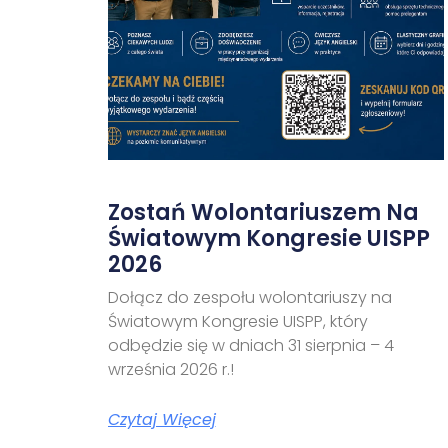
Zostań Wolontariuszem Na
Światowym Kongresie UISPP
2026
Dołącz do zespołu wolontariuszy na
Światowym Kongresie UISPP, który
odbędzie się w dniach 31 sierpnia – 4
września 2026 r.!
Czytaj Więcej