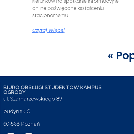
kierunków na spotkanie informacyjne
online poświęcone kształceniu
stacjonarnemu
Czytaj Więcej
« Po
BIURO OBSŁUGI STUDENTÓW KAMPUS
OGRODY
ul. Szamarzewskiego 89
budynek C
60-568 Poznań