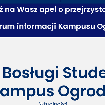
 na Wasz apel o przejrzyst
rum informacji Kampusu O
 Bosługi Stu
ampus Ogro
Aktualności