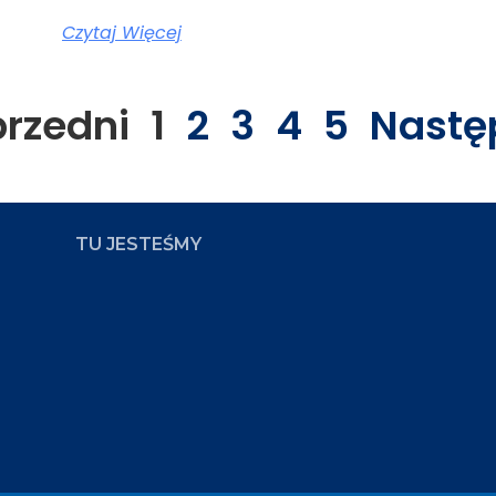
Czytaj Więcej
przedni
1
2
3
4
5
Nastę
TU JESTEŚMY