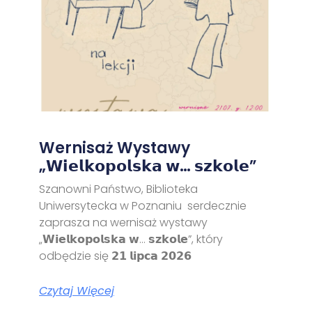
Wernisaż Wystawy
„𝗪𝗶𝗲𝗹𝗸𝗼𝗽𝗼𝗹𝘀𝗸𝗮 𝘄… 𝘀𝘇𝗸𝗼𝗹𝗲”
Szanowni Państwo, Biblioteka
Uniwersytecka w Poznaniu serdecznie
zaprasza na wernisaż wystawy
„𝗪𝗶𝗲𝗹𝗸𝗼𝗽𝗼𝗹𝘀𝗸𝗮 𝘄… 𝘀𝘇𝗸𝗼𝗹𝗲”, który
odbędzie się 𝟮𝟭 𝗹𝗶𝗽𝗰𝗮 𝟮𝟬𝟮𝟲
Czytaj Więcej