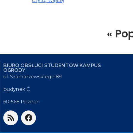
Czytaj Więcej
« Po
BIURO OBSŁUGI STUDENTÓW KAMPUS
OGRODY
ul. Szamarzewskiego 89
budynek C
60-568 Poznań