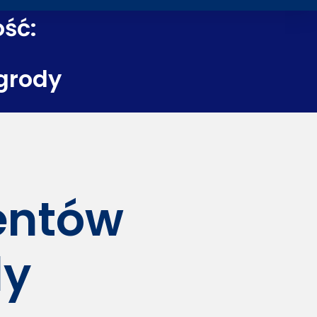
ość:
grody
dentów
dy