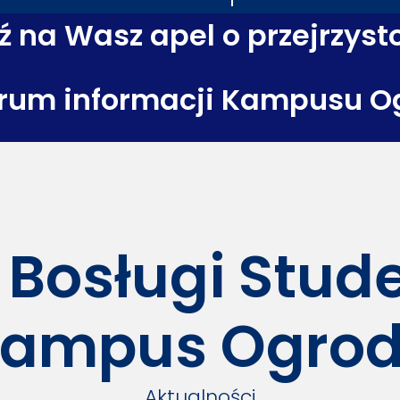
 na Wasz apel o przejrzyst
rum informacji Kampusu O
 Bosługi Stu
ampus Ogro
Aktualności