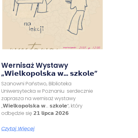
Wernisaż Wystawy
„𝗪𝗶𝗲𝗹𝗸𝗼𝗽𝗼𝗹𝘀𝗸𝗮 𝘄… 𝘀𝘇𝗸𝗼𝗹𝗲”
Szanowni Państwo, Biblioteka
Uniwersytecka w Poznaniu serdecznie
zaprasza na wernisaż wystawy
„𝗪𝗶𝗲𝗹𝗸𝗼𝗽𝗼𝗹𝘀𝗸𝗮 𝘄… 𝘀𝘇𝗸𝗼𝗹𝗲”, który
odbędzie się 𝟮𝟭 𝗹𝗶𝗽𝗰𝗮 𝟮𝟬𝟮𝟲
Czytaj Więcej