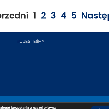
przedni
1
2
3
4
5
Nastę
TU JESTEŚMY
ampus
Zap
akość korzystania z naszej witryny.