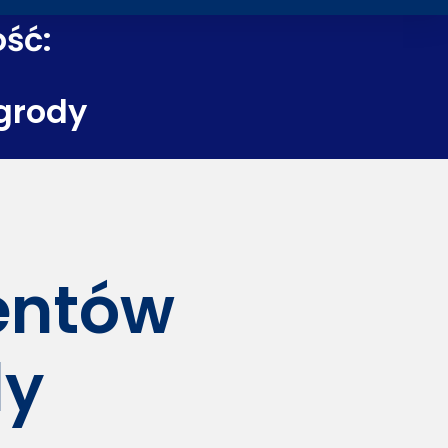
ość:
grody
dentów
dy