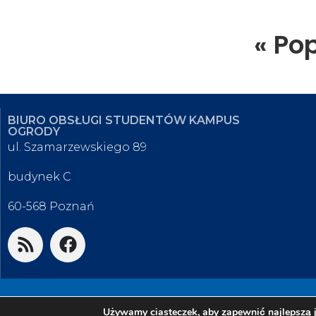
« Po
BIURO OBSŁUGI STUDENTÓW KAMPUS
OGRODY
ul. Szamarzewskiego 89
budynek C
60-568 Poznań
© 2026 Biuro Obsługi Studentów K
Używamy ciasteczek, aby zapewnić najlepszą j