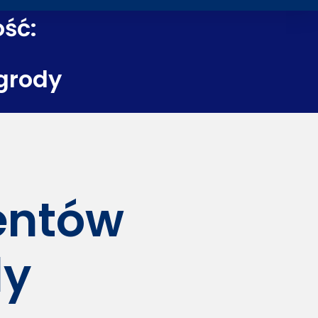
ość:
grody
dentów
dy