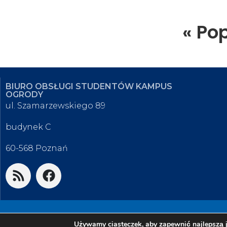
« Po
BIURO OBSŁUGI STUDENTÓW KAMPUS
OGRODY
ul. Szamarzewskiego 89
budynek C
60-568 Poznań
© 2026 Biuro Obsługi Studentów K
Używamy ciasteczek, aby zapewnić najlepszą j