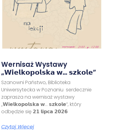
Wernisaż Wystawy
„𝗪𝗶𝗲𝗹𝗸𝗼𝗽𝗼𝗹𝘀𝗸𝗮 𝘄… 𝘀𝘇𝗸𝗼𝗹𝗲”
Szanowni Państwo, Biblioteka
Uniwersytecka w Poznaniu serdecznie
zaprasza na wernisaż wystawy
„𝗪𝗶𝗲𝗹𝗸𝗼𝗽𝗼𝗹𝘀𝗸𝗮 𝘄… 𝘀𝘇𝗸𝗼𝗹𝗲”, który
odbędzie się 𝟮𝟭 𝗹𝗶𝗽𝗰𝗮 𝟮𝟬𝟮𝟲
Czytaj Więcej