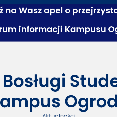
 na Wasz apel o przejrzyst
rum informacji Kampusu O
 Bosługi Stu
ampus Ogro
Aktualności