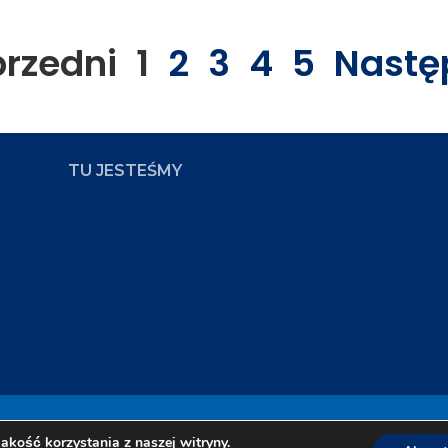
przedni
1
2
3
4
5
Nastę
TU JESTEŚMY
ampus
Zap
akość korzystania z naszej witryny.