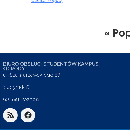
Czytaj Więcej
« Po
BIURO OBSŁUGI STUDENTÓW KAMPUS
OGRODY
ul. Szamarzewskiego 89
budynek C
60-568 Poznań