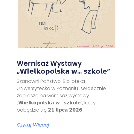
Wernisaż Wystawy
„𝗪𝗶𝗲𝗹𝗸𝗼𝗽𝗼𝗹𝘀𝗸𝗮 𝘄… 𝘀𝘇𝗸𝗼𝗹𝗲”
Szanowni Państwo, Biblioteka
Uniwersytecka w Poznaniu serdecznie
zaprasza na wernisaż wystawy
„𝗪𝗶𝗲𝗹𝗸𝗼𝗽𝗼𝗹𝘀𝗸𝗮 𝘄… 𝘀𝘇𝗸𝗼𝗹𝗲”, który
odbędzie się 𝟮𝟭 𝗹𝗶𝗽𝗰𝗮 𝟮𝟬𝟮𝟲
Czytaj Więcej