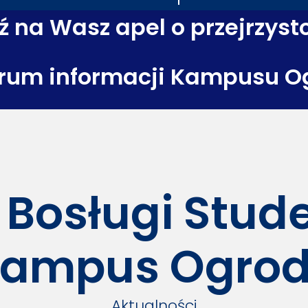
 na Wasz apel o przejrzyst
rum informacji Kampusu O
 Bosługi Stu
ampus Ogro
Aktualności