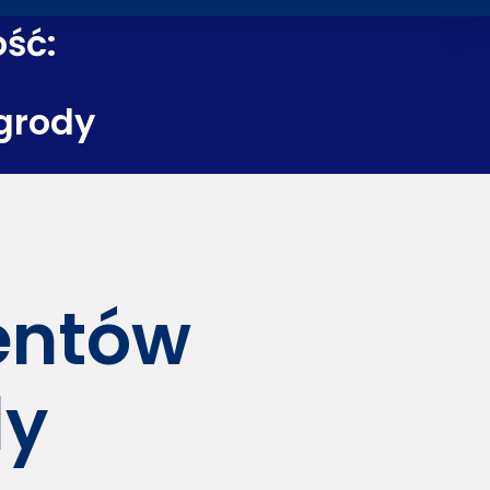
ość:
grody
dentów
dy