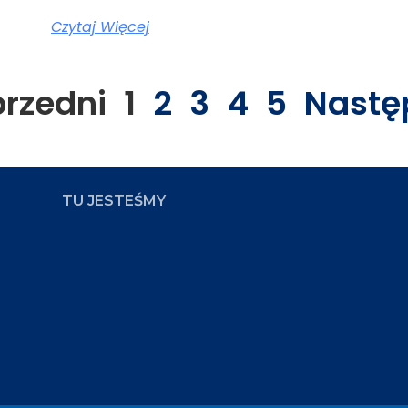
Czytaj Więcej
przedni
1
2
3
4
5
Nastę
TU JESTEŚMY