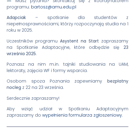
Masz pytania? Skontaktuj się z koordynatorem
programu:
bartosz@amu.edu.pl
Adapciak
– spotkanie dla studentów z
niepełnosprawnościami, którzy rozpoczynają studia na 1
roku w 2025.
Uczestników programu
Asystent na Start
zapraszamy
na Spotkanie Adaptacyjne, które odbędzie się
23
września 2025
.
Poznasz na nim m.in. tajniki studiowania na UAM,
lektoraty, zajęcia WF i formy wsparcia.
Osobom spoza Poznania zapewniamy
bezpłatny
nocleg
z 22 na 23 września.
Serdecznie zapraszamy!
Aby wziąć udział w Spotkaniu Adaptacyjnym
zapraszamy do
wypełnienia formularza zgłoszeniowy
.