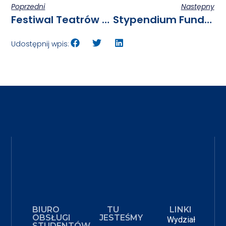
Poprzedni
Następny
Festiwal Teatrów Podwórkowych W Bibliotece Uniwersyteckiej W Poznaniu
Stypendium Fundacji Jeden Uniwersytet – 10 000 Zł Na Twój Projekt!
Udostępnij wpis:
BIURO
TU
LINKI
OBSŁUGI
JESTEŚMY
Wydział
STUDENTÓW