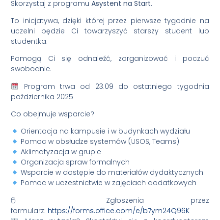
Skorzystaj z programu
Asystent na Start
.
To inicjatywa, dzięki której przez pierwsze tygodnie na
uczelni będzie Ci towarzyszyć starszy student lub
studentka.
Pomogą Ci się odnaleźć, zorganizować i poczuć
swobodnie.
Program trwa od 23.09
do ostatniego tygodnia
października 2025
Co obejmuje wsparcie?
Orientacja na kampusie i w budynkach wydziału
Pomoc w obsłudze systemów (USOS, Teams)
Aklimatyzacja w grupie
Organizacja spraw formalnych
Wsparcie w dostępie do materiałów dydaktycznych
Pomoc w uczestnictwie w zajęciach dodatkowych
🖱 Zgłoszenia przez
formularz:
https://forms.office.com/e/b7ym24Q96K