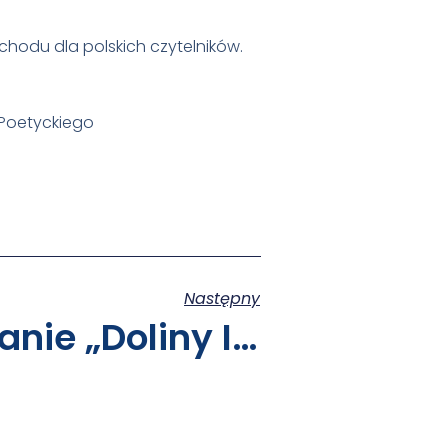
chodu dla polskich czytelników.
Poetyckiego
Następny
Wielkie Czytanie „Doliny Issy” Czesława Miłosza