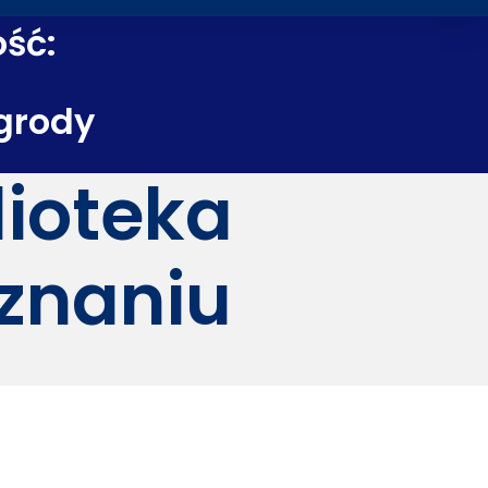
ość:
grody
lioteka
znaniu