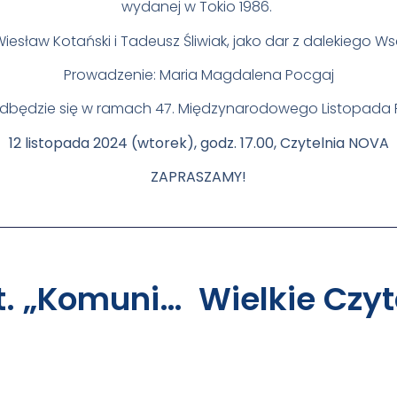
wydanej w Tokio 1986.
iesław Kotański i Tadeusz Śliwiak, jako dar z dalekiego Ws
Prowadzenie: Maria Magdalena Pocgaj
odbędzie się w ramach 47. Międzynarodowego Listopada 
12 listopada 2024 (wtorek), godz. 17.00, Czytelnia NOVA
ZAPRASZAMY!
Webinarium Pt. „Komunikacja Bez Przemocy W Społeczności Akademickiej”