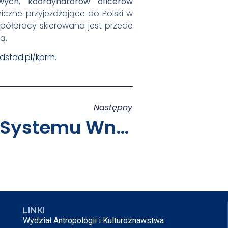
wych, koordynatorów oficerów
iczne przyjeżdżające do Polski w
współpracy skierowana jest przede
ą.
dstad.pl/kprm
.
Następny
Dostępność Systemu Wnioskowania ID-UB Proposals
LINKI
Wydział Antropologii i Kulturoznawstwa