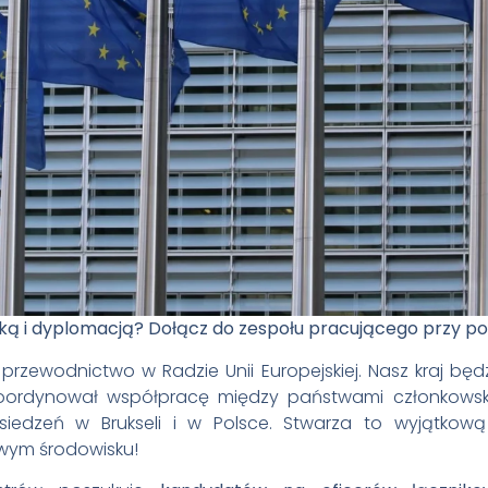
tyką i dyplomacją? Dołącz do zespołu pracującego przy pol
 przewodnictwo w Radzie Unii Europejskiej. Nasz kraj będ
ordynował współpracę między państwami członkowskim
osiedzeń w Brukseli i w Polsce. Stwarza to wyjątko
wym środowisku!