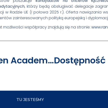
istrów poszukuje
kandydatów na oficerów łączniko
edytacyjnych
, którzy będą obsługiwać delegacje zagran
ncji w Radzie UE (I połowa 2025 r.). Oferta nawiązania 
entów zainteresowanych polityką europejską i dyplomacj
 możliwości współpracy znajdują się na stronie:
www.ran
Santander Open Academy. 150 000 Bezpłatnych Miejsc Na Szkolenie Językowe!
TU JESTEŚMY