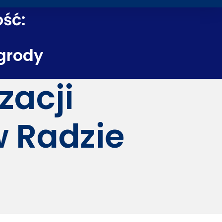
ość:
grody
zacji
w Radzie