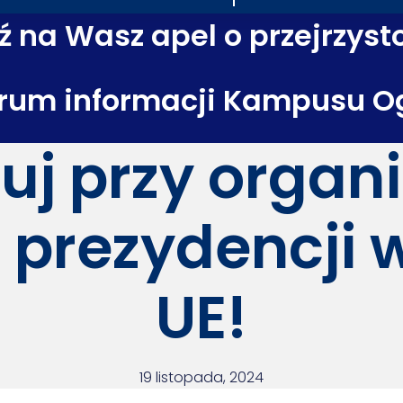
 na Wasz apel o przejrzyst
rum informacji Kampusu O
uj przy organi
j prezydencji 
UE!
19 listopada, 2024