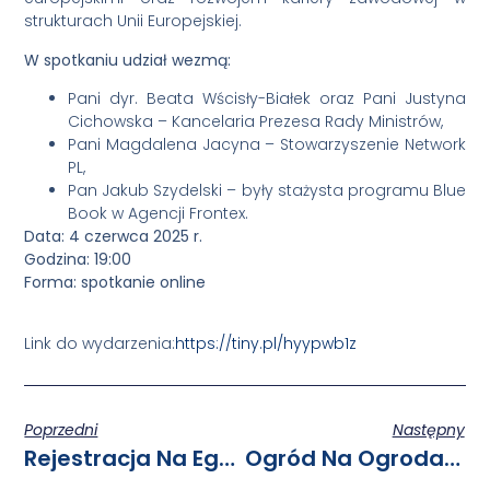
strukturach Unii Europejskiej.
W spotkaniu udział wezmą:
Pani dyr. Beata Wścisły-Białek oraz Pani Justyna
Cichowska – Kancelaria Prezesa Rady Ministrów,
Pani Magdalena Jacyna – Stowarzyszenie Network
PL,
Pan Jakub Szydelski – były stażysta programu Blue
Book w Agencji Frontex.
Data: 4 czerwca 2025 r.
Godzina: 19:00
Forma: spotkanie online
Link do wydarzenia:
https://tiny.pl/hyypwb1z
Poprzedni
Następny
Rejestracja Na Egzamin Certyfikacyjny Pisemny Na Poziomie B2 Z Języka Obcego
Ogród Na Ogrodach