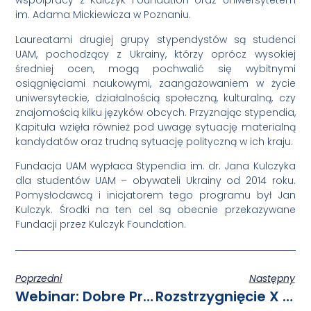
współpracy z Kulczyk Foundation oraz Uniwersytetem
im. Adama Mickiewicza w Poznaniu.
Laureatami drugiej grupy stypendystów są studenci
UAM, pochodzący z Ukrainy, którzy oprócz wysokiej
średniej ocen, mogą pochwalić się wybitnymi
osiągnięciami naukowymi, zaangażowaniem w życie
uniwersyteckie, działalnością społeczną, kulturalną, czy
znajomością kilku języków obcych. Przyznając stypendia,
Kapituła wzięła również pod uwagę sytuację materialną
kandydatów oraz trudną sytuację polityczną w ich kraju.
Fundacja UAM wypłaca Stypendia im. dr. Jana Kulczyka
dla studentów UAM – obywateli Ukrainy od 2014 roku.
Pomysłodawcą i inicjatorem tego programu był Jan
Kulczyk. Środki na ten cel są obecnie przekazywane
Fundacji przez Kulczyk Foundation.
Poprzedni
Następny
Webinar: Dobre Praktyki W CV.
Rozstrzygnięcie X Edycji Konkursu Grantowego Study@research