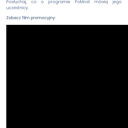
Posłuchaj, co o programie PoMost mówią jego
uczestnicy.
Zobacz film promocyjny: