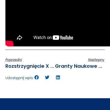
Poprzedni
Następny
Rozstrzygnięcie X Edycji Konkursu BESTtStudentGRANT
Granty Naukowe Nestle #dla Nauki
Udostępnij wpis: