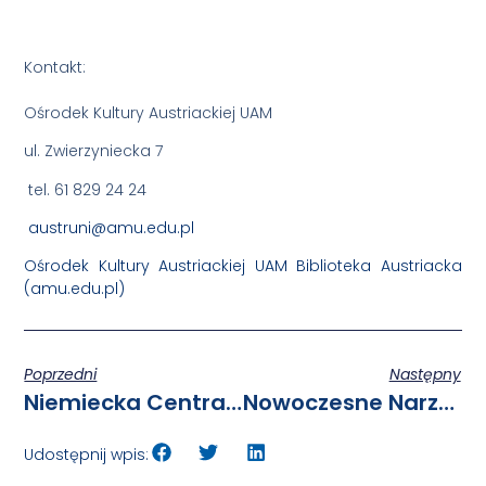
Kontakt:
Ośrodek Kultury Austriackiej UAM
ul. Zwierzyniecka 7
tel. 61 829 24 24
austruni@amu.edu.pl
Ośrodek Kultury Austriackiej UAM Biblioteka Austriacka
(amu.edu.pl)
Poprzedni
Następny
Niemiecka Centrala Wymiany Akademickiej (DAAD)-Oferty Stypendiów
Nowoczesne Narzędzia I Programy Profilaktyczne W Ramach NFZ
Udostępnij wpis: