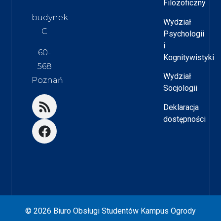
Filozoficzny
budynek
Wydział
C
Psychologii
i
60-
Kognitywistyki
568
Wydział
Poznań
Socjologii
Deklaracja
dostępności
© 2026 Biuro Obsługi Studentów Kampus Ogrody