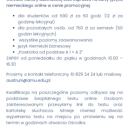
niemieckiego online w
cenie promocyjnej:
dla studentów od 590 zł za 50 godz. (12 zł za
godzinę lekcyjną!)
dla pozostałych osób: od 750 zł za semestr (50
godzin lekcyjnych)
wszystkie poziomy zaawansowania
język niemiecki biznesowy
„Powtórka od podstaw A 1 + A 2”
ZAPISY od poniedziałku do piątku w godzinach 10.00 –
16.30
Prosimy o kontakt telefoniczny 61 829 24 24 lub mailowy
austruni@amu.edu.pl
Kwalifikacja na poszczególne poziomy odbywa się na
podstawie bezpłatnego testu online. Osobom
zainteresowanym przesyłamy link do testu oraz
kartotekę słuchacza. Istnieje również możliwość
wypełnienia testu na miejscu po umówieniu się na
termin w godzinach otwarcia Ośrodka.