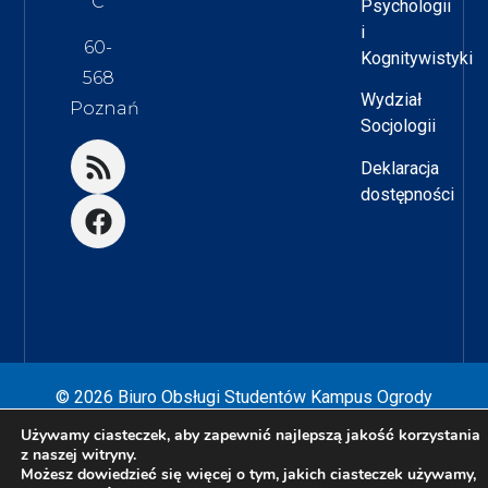
C
Psychologii
i
60-
Kognitywistyki
568
Wydział
Poznań
Socjologii
Deklaracja
dostępności
© 2026 Biuro Obsługi Studentów Kampus Ogrody
Używamy ciasteczek, aby zapewnić najlepszą jakość korzystania
Zaprojektowane przez
Nikodem Kałek
z naszej witryny.
Możesz dowiedzieć się więcej o tym, jakich ciasteczek używamy,