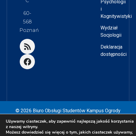
C
Psychologii
i
60-
Kognitywistyki
568
Wydział
Poznań
Socjologii
Deklaracja
dostępności
© 2026 Biuro Obsługi Studentów Kampus Ogrody
Używamy ciasteczek, aby zapewnić najlepszą jakość korzystania
Zaprojektowane przez
Nikodem Kałek
z naszej witryny.
Możesz dowiedzieć się więcej o tym, jakich ciasteczek używamy,