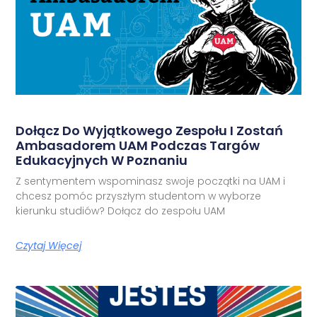
Dołącz Do Wyjątkowego Zespołu I Zostań
Ambasadorem UAM Podczas Targów
Edukacyjnych W Poznaniu
Z sentymentem wspominasz swoje początki na UAM i
chcesz pomóc przyszłym studentom w wyborze
kierunku studiów? Dołącz do zespołu UAM
Czytaj Więcej