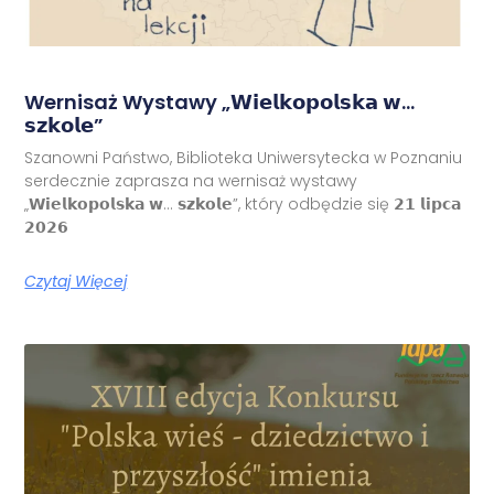
Wernisaż Wystawy „𝗪𝗶𝗲𝗹𝗸𝗼𝗽𝗼𝗹𝘀𝗸𝗮 𝘄…
𝘀𝘇𝗸𝗼𝗹𝗲”
Szanowni Państwo, Biblioteka Uniwersytecka w Poznaniu
serdecznie zaprasza na wernisaż wystawy
„𝗪𝗶𝗲𝗹𝗸𝗼𝗽𝗼𝗹𝘀𝗸𝗮 𝘄… 𝘀𝘇𝗸𝗼𝗹𝗲”, który odbędzie się 𝟮𝟭 𝗹𝗶𝗽𝗰𝗮
𝟮𝟬𝟮𝟲
Czytaj Więcej