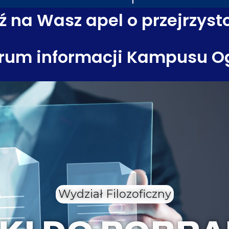
 na Wasz apel o przejrzyst
rum informacji Kampusu O
Wydział Filozoficzny