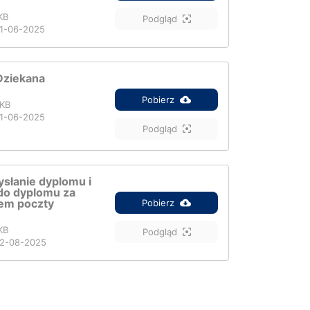
KB
Podgląd
1-06-2025
Dziekana
Pobierz
KB
1-06-2025
Podgląd
słanie dyplomu i
do dyplomu za
em poczty
Pobierz
KB
Podgląd
2-08-2025