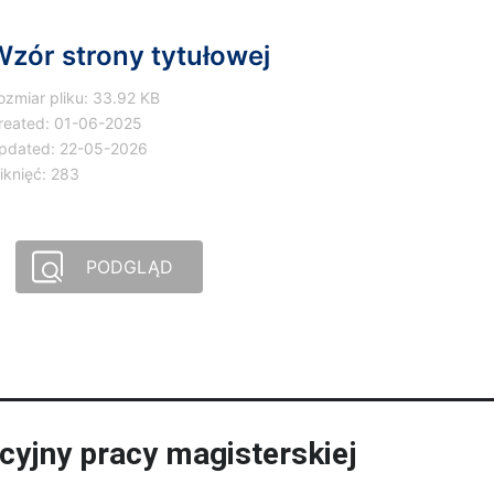
zór strony tytułowej
ozmiar pliku: 33.92 KB
reated: 01-06-2025
pdated: 22-05-2026
liknięć: 283
PODGLĄD
yjny pracy magisterskiej