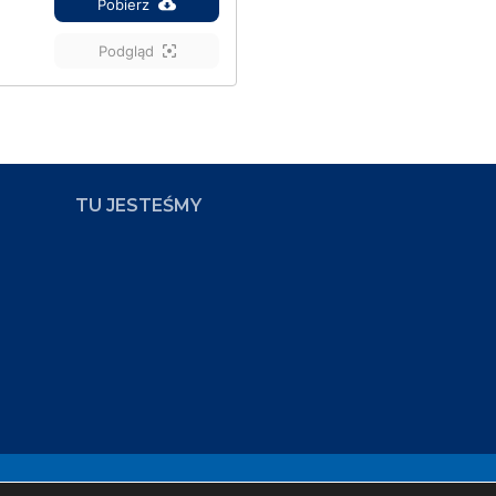
Pobierz
Podgląd
TU JESTEŚMY
ampus
Zap