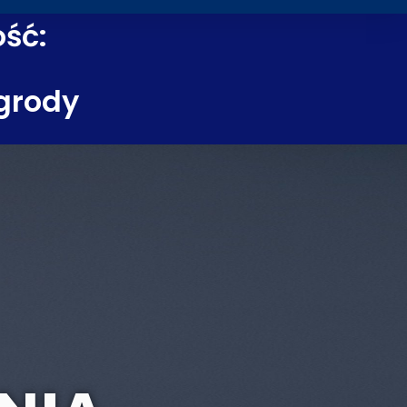
ość:
grody