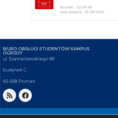
Rozmiar:
121.94 KB
Data dodania:
16-09-2025
BIURO OBSŁUGI STUDENTÓW KAMPUS
OGRODY
ul. Szamarzewskiego 89
budynek C
60-568 Poznań
© 2026 Biuro Obsługi Studentów K