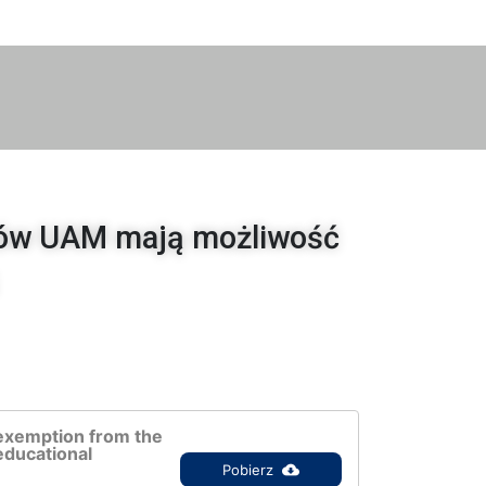
ałów UAM mają możliwość
exemption from the
educational
Pobierz