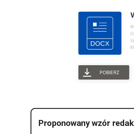
W
R
C
U
K
POBIERZ
Proponowany wzór redakc