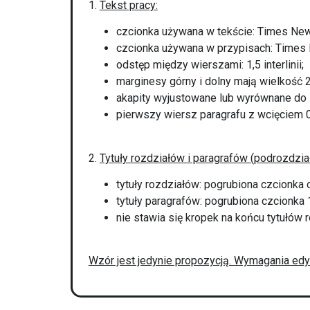
1.
Tekst pracy:
czcionka używana w tekście: Times New
czcionka używana w przypisach: Times 
odstęp między wierszami: 1,5 interlinii;
marginesy górny i dolny mają wielkość 
akapity wyjustowane lub wyrównane do
pierwszy wiersz paragrafu z wcięciem 0
2.
Tytuły rozdziałów i paragrafów (podrozdzia
tytuły rozdziałów: pogrubiona czcionka o
tytuły paragrafów: pogrubiona czcionka 12
nie stawia się kropek na końcu tytułów 
Wzór jest jedynie propozycją. Wymagania ed