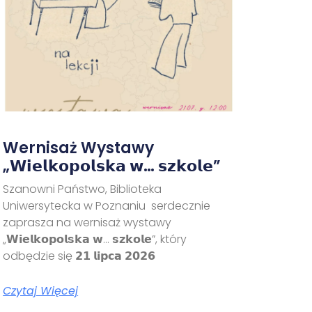
Wernisaż Wystawy
„𝗪𝗶𝗲𝗹𝗸𝗼𝗽𝗼𝗹𝘀𝗸𝗮 𝘄… 𝘀𝘇𝗸𝗼𝗹𝗲”
Szanowni Państwo, Biblioteka
Uniwersytecka w Poznaniu serdecznie
zaprasza na wernisaż wystawy
„𝗪𝗶𝗲𝗹𝗸𝗼𝗽𝗼𝗹𝘀𝗸𝗮 𝘄… 𝘀𝘇𝗸𝗼𝗹𝗲”, który
odbędzie się 𝟮𝟭 𝗹𝗶𝗽𝗰𝗮 𝟮𝟬𝟮𝟲
Czytaj Więcej