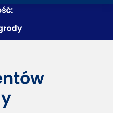
ość:
grody
dentów
dy