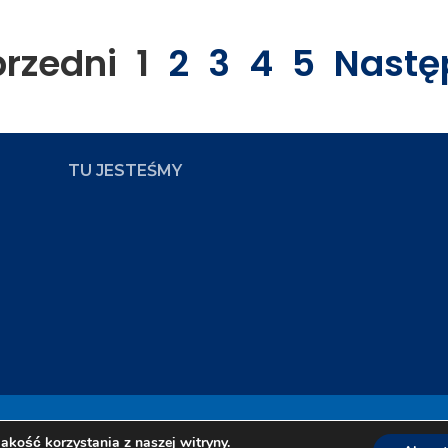
przedni
1
2
3
4
5
Nastę
TU JESTEŚMY
ampus
Zap
akość korzystania z naszej witryny.