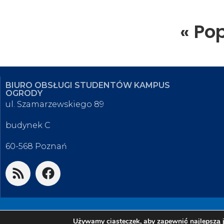
« Po
BIURO OBSŁUGI STUDENTÓW KAMPUS
OGRODY
ul. Szamarzewskiego 89
budynek C
60-568 Poznań
© 2026 Biuro Obsługi Studentów K
Używamy ciasteczek, aby zapewnić najlepszą j