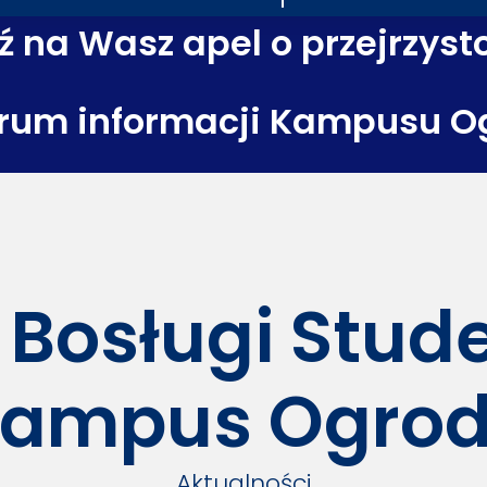
 na Wasz apel o przejrzyst
rum informacji Kampusu O
 Bosługi Stu
ampus Ogro
Aktualności