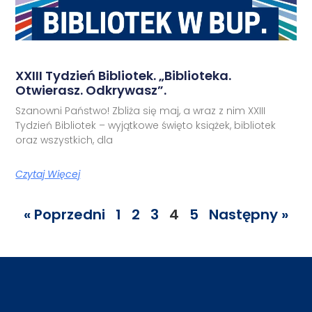
XXIII Tydzień Bibliotek. „Biblioteka.
Otwierasz. Odkrywasz”.
Szanowni Państwo! Zbliża się maj, a wraz z nim XXIII
Tydzień Bibliotek – wyjątkowe święto książek, bibliotek
oraz wszystkich, dla
Czytaj Więcej
« Poprzedni
1
2
3
4
5
Następny »