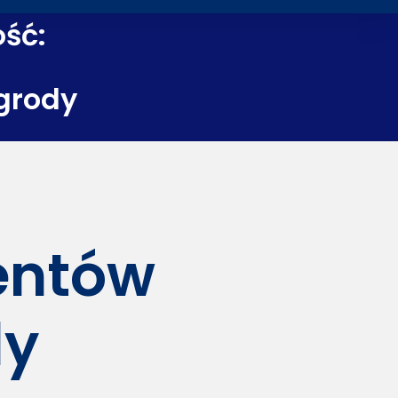
ość:
grody
dentów
dy