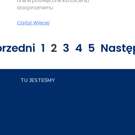
online poświęcone kształceniu
stacjonarnemu
Czytaj Więcej
przedni
1
2
3
4
5
Nastę
TU JESTEŚMY