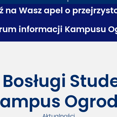
 na Wasz apel o przejrzyst
rum informacji Kampusu O
 Bosługi Stu
ampus Ogro
Aktualności