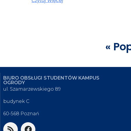
Czytaj Więcej
« Po
BIURO OBSŁUGI STUDENTÓW KAMPUS
OGRODY
ul. Szamarzewskiego 89
budynek C
60-568 Poznań