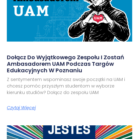
Dołącz Do Wyjątkowego Zespołu I Zostań
Ambasadorem UAM Podczas Targów
Edukacyjnych W Poznaniu
Z sentymentem wspominasz swoje początki na UAM i
chcesz pomóc przyszłym studentom w wyborze
kierunku studiów? Dołącz do zespołu UAM
Czytaj Więcej