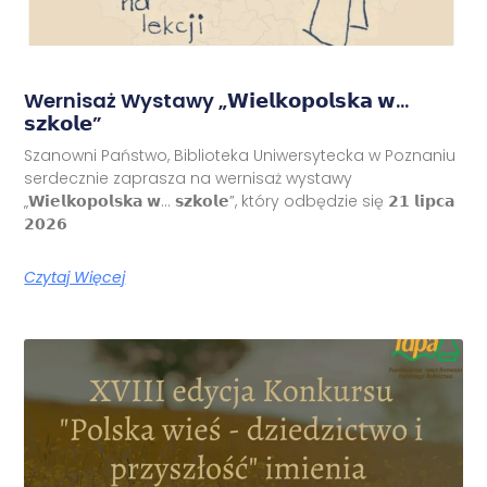
Wernisaż Wystawy „𝗪𝗶𝗲𝗹𝗸𝗼𝗽𝗼𝗹𝘀𝗸𝗮 𝘄…
𝘀𝘇𝗸𝗼𝗹𝗲”
Szanowni Państwo, Biblioteka Uniwersytecka w Poznaniu
serdecznie zaprasza na wernisaż wystawy
„𝗪𝗶𝗲𝗹𝗸𝗼𝗽𝗼𝗹𝘀𝗸𝗮 𝘄… 𝘀𝘇𝗸𝗼𝗹𝗲”, który odbędzie się 𝟮𝟭 𝗹𝗶𝗽𝗰𝗮
𝟮𝟬𝟮𝟲
Czytaj Więcej