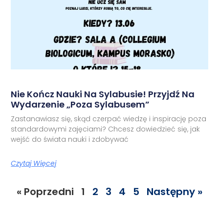
Nie Kończ Nauki Na Sylabusie! Przyjdź Na
Wydarzenie „Poza Sylabusem”
Zastanawiasz się, skąd czerpać wiedzę i inspirację poza
standardowymi zajęciami? Chcesz dowiedzieć się, jak
wejść do świata nauki i zdobywać
Czytaj Więcej
« Poprzedni
1
2
3
4
5
Następny »