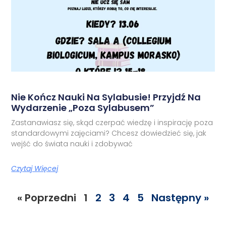
Nie Kończ Nauki Na Sylabusie! Przyjdź Na
Wydarzenie „Poza Sylabusem”
Zastanawiasz się, skąd czerpać wiedzę i inspirację poza
standardowymi zajęciami? Chcesz dowiedzieć się, jak
wejść do świata nauki i zdobywać
Czytaj Więcej
« Poprzedni
1
2
3
4
5
Następny »