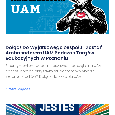
Dołącz Do Wyjątkowego Zespołu I Zostań
Ambasadorem UAM Podczas Targów
Edukacyjnych W Poznaniu
Z sentymentem wspominasz swoje początki na UAM i
chcesz pomóc przyszłym studentom w wyborze
kierunku studiów? Dołącz do zespołu UAM
Czytaj Więcej