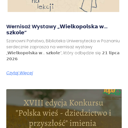
Wernisaż Wystawy „𝗪𝗶𝗲𝗹𝗸𝗼𝗽𝗼𝗹𝘀𝗸𝗮 𝘄…
𝘀𝘇𝗸𝗼𝗹𝗲”
Szanowni Państwo, Biblioteka Uniwersytecka w Poznaniu
serdecznie zaprasza na wernisaż wystawy
„𝗪𝗶𝗲𝗹𝗸𝗼𝗽𝗼𝗹𝘀𝗸𝗮 𝘄… 𝘀𝘇𝗸𝗼𝗹𝗲”, który odbędzie się 𝟮𝟭 𝗹𝗶𝗽𝗰𝗮
𝟮𝟬𝟮𝟲
Czytaj Więcej