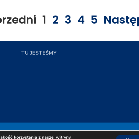
przedni
1
2
3
4
5
Nastę
TU JESTEŚMY
ampus
Zap
akość korzystania z naszej witryny.