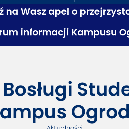
 na Wasz apel o przejrzyst
rum informacji Kampusu O
 Bosługi Stu
ampus Ogro
Aktualności