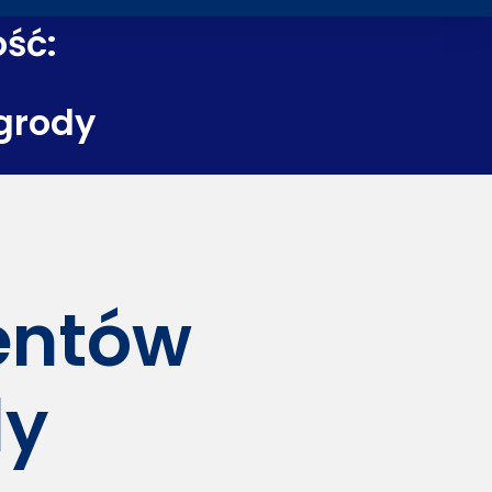
ość:
grody
dentów
dy