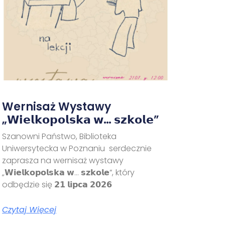
Wernisaż Wystawy
„𝗪𝗶𝗲𝗹𝗸𝗼𝗽𝗼𝗹𝘀𝗸𝗮 𝘄… 𝘀𝘇𝗸𝗼𝗹𝗲”
Szanowni Państwo, Biblioteka
Uniwersytecka w Poznaniu serdecznie
zaprasza na wernisaż wystawy
„𝗪𝗶𝗲𝗹𝗸𝗼𝗽𝗼𝗹𝘀𝗸𝗮 𝘄… 𝘀𝘇𝗸𝗼𝗹𝗲”, który
odbędzie się 𝟮𝟭 𝗹𝗶𝗽𝗰𝗮 𝟮𝟬𝟮𝟲
Czytaj Więcej