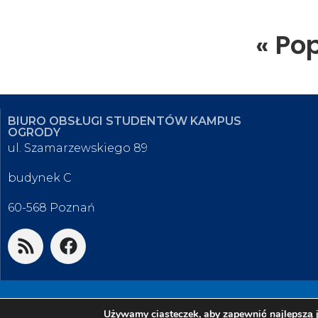
« Po
BIURO OBSŁUGI STUDENTÓW KAMPUS
OGRODY
ul. Szamarzewskiego 89
budynek C
60-568 Poznań
© 2026 Biuro Obsługi Studentów K
Używamy ciasteczek, aby zapewnić najlepszą j