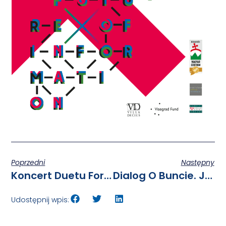
Poprzedni
Następny
Koncert Duetu Fortepianowego Per Quattro
Dialog O Buncie. Jednostki O Masach. O Filozofii Ortegi Y Gasseta, O „Buncie Mas” I Kulturze Zachodu.
Udostępnij wpis: