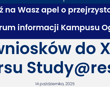
 na Wasz apel o przejrzyst
rum informacji Kampusu O
niosków do XI
rsu Study@re
14 października, 2025