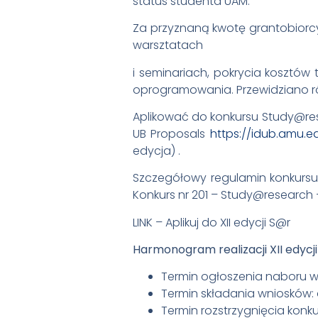
status studenta UAM.
Za przyznaną kwotę grantobiorcy
warsztatach
i seminariach, pokrycia kosztów
oprogramowania. Przewidziano ró
Aplikować do konkursu Study@res
UB Proposals
https://idub.amu.ed
edycja) .
Szczegółowy regulamin konkursu
Konkurs nr 201 – Study@research 
LINK – Aplikuj do XII edycji S@r
Harmonogram realizacji XII edycj
Termin ogłoszenia naboru wni
Termin składania wniosków: do
Termin rozstrzygnięcia konkurs