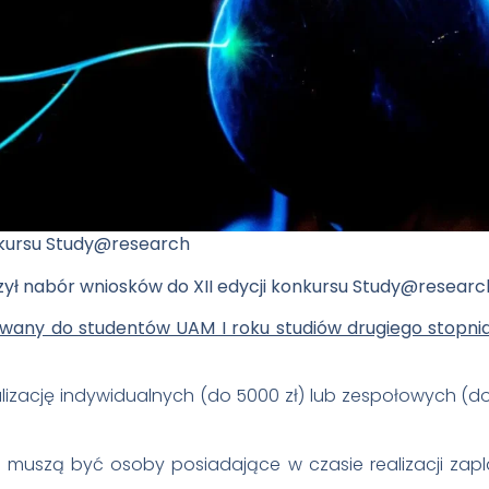
nkursu Study@research
uszył nabór wniosków do XII edycji konkursu Study@researc
owany do studentów UAM I roku studiów drugiego stopnia 
lizację indywidualnych (do 5000 zł) lub zespołowych (do
muszą być osoby posiadające w czasie realizacji zap