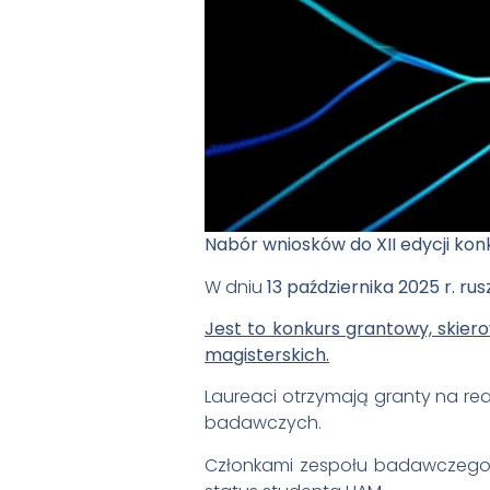
Nabór wniosków do XII edycji ko
W dniu
13 października 2025 r. r
Jest to konkurs grantowy, skier
magisterskich.
Laureaci otrzymają granty na rea
badawczych.
Członkami zespołu badawczego 