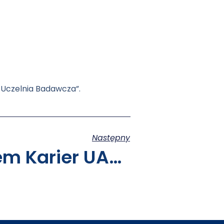
– Uczelnia Badawcza”.
Następny
Dzień Z Biurem Karier UAM Na Wydziale Biologii