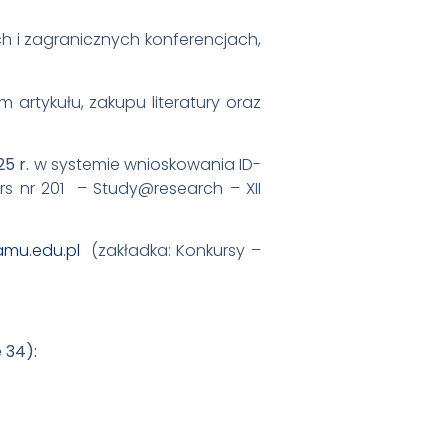
h i zagranicznych konferencjach,
artykułu, zakupu literatury oraz
25 r.
w systemie wnioskowania ID-
s nr 201 – Study@research – XII
.amu.edu.pl
(zakładka: Konkursy –
 34):