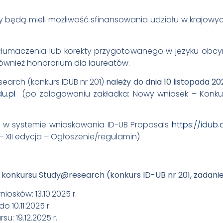
 będą mieli możliwość sfinansowania udziału w krajowyc
 tłumaczenia lub korekty przygotowanego w języku obcym 
wnież honorarium dla laureatów.
earch (konkurs IDUB nr 201)
należy do dnia 10 listopada 20
u.pl
(po zalogowaniu zakładka: Nowy wniosek – Konkur
 w systemie wnioskowania ID-UB Proposals
https://idub
– XII edycja – Ogłoszenie/regulamin)
i konkursu Study@research (konkurs ID-UB nr 201, zadanie
osków: 13.10.2025 r.
 10.11.2025 r.
u: 19.12.2025 r.