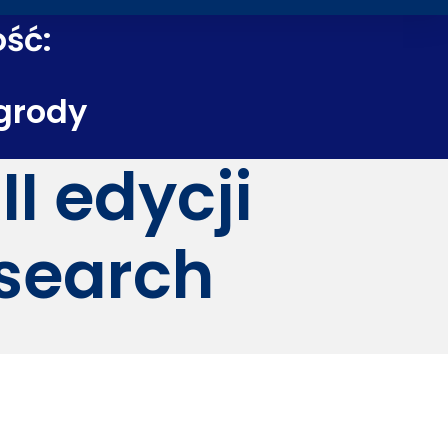
ość:
grody
I edycji
search