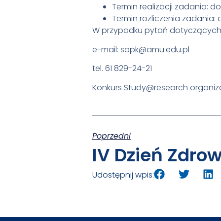
Termin realizacji zadania: do
Termin rozliczenia zadania: d
W przypadku pytań dotyczących
e-mail: sopk@amu.edu.pl
tel. 61 829-24-21
Konkurs Study@research organi
Poprzedni
Udostępnij wpis: