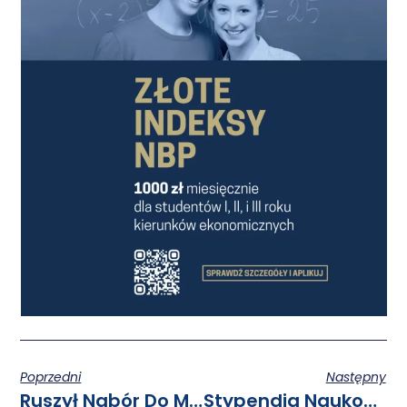
Poprzedni
Następny
Ruszył Nabór Do Młodzieżowej Rady Klimatycznej III Kadencji
Stypendia Naukowe Marszałka Województwa Wielkopolskiego