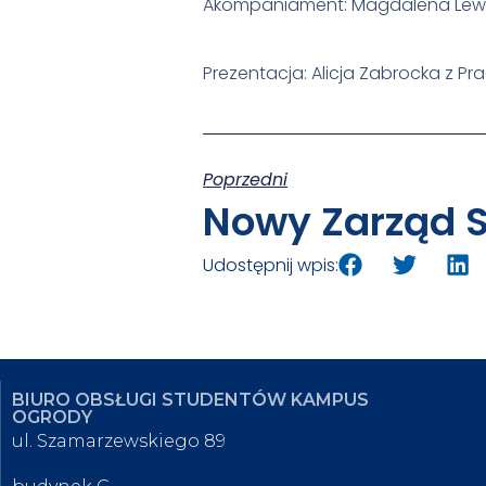
Akompaniament: Magdalena Le
Prezentacja: Alicja Zabrocka z 
Poprzedni
Udostępnij wpis:
BIURO OBSŁUGI STUDENTÓW KAMPUS
OGRODY
ul. Szamarzewskiego 89