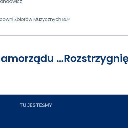
wandowicz
Pracowni Zbiorów Muzycznych BUP
Nowy Zarząd Samorządu Studentów UAM
TU JESTEŚMY