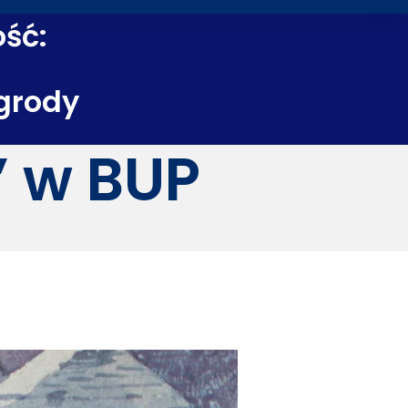
ość:
grody
” w BUP