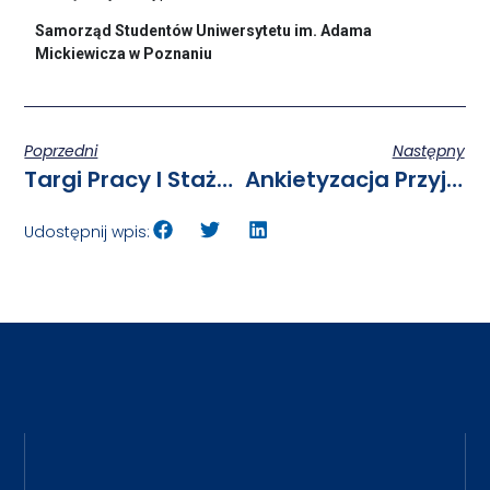
Samorząd Studentów Uniwersytetu im. Adama
Mickiewicza w Poznaniu
Poprzedni
Następny
Targi Pracy I Staży Branży IT Na Wydziale Matematyki I Informatyki
Ankietyzacja Przyjazne Biuro Obsługi Studentów 2024
Udostępnij wpis: