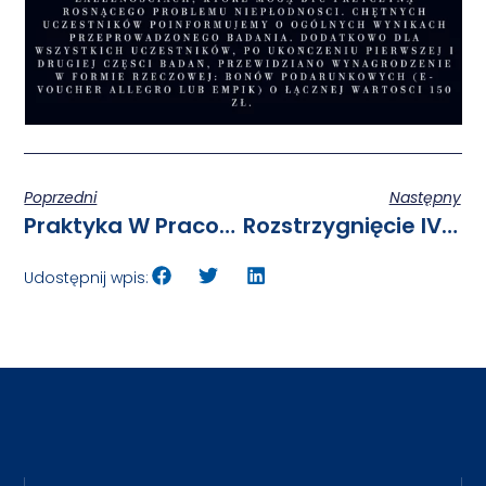
Poprzedni
Następny
Praktyka W Pracowni Kartograficznej. Biblioteka Uniwersytecka W Poznaniu Zaprasza
Rozstrzygnięcie IV Edycji ADVANCEDBestStudentGRANT
Udostępnij wpis: