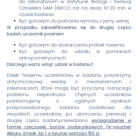
do laboratorium w Instytucie Biologii i Ewolucji
Człowieka UAM (IBiECz) raz na około 10-20 min w
czasie badania
Być gotowym do pobrania wymazu z jamy ustnej
W przypadku zakwalifikowania się do drugiej części
badań, uczestnik powinien:
Być gotowym do dostarczenia próbek nasienia
Być gotowym do udziału w pomiarach
antropometrycznych
Dlaczego warto wziąć udział w badaniu?
Dzięki Twojemu uczestnictwu w badaniu poszerzymy
dotychczasową wiedzę o mechanizmach i
zależnościach, które mogą być przyczyną rosnącego
problemu niepłodności. Chętnych uczestników
poinformujemy o ogólnych wynikach
przeprowadzonego badania. Dodatkowo dla
wszystkich uczestników, po ukończeniu pierwszej i
drugiej części badań,przewidziano
wynagrodzenie w
formie rzeczowej: bonów podarunkowych (e-voucher
Allegro, Empik, itp.) o łącznej wartości 150 zł.