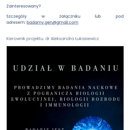
Zainteresowany?
Szczegóły w załączniku lub pod
adresem:
badamy.gen@gmail.com
Kierownik projektu: dr Aleksandra Łukasiewicz