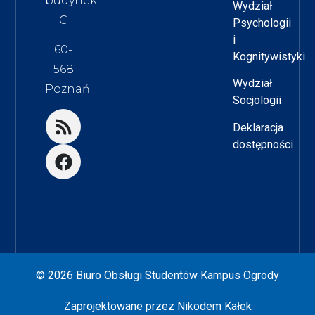
budynek
Wydział
C
Psychologii
i
60-
Kognitywistyki
568
Wydział
Poznań
Socjologii
Deklaracja
dostępności
© 2026 Biuro Obsługi Studentów Kampus Ogrody
Zaprojektowane przez
Nikodem Kałek