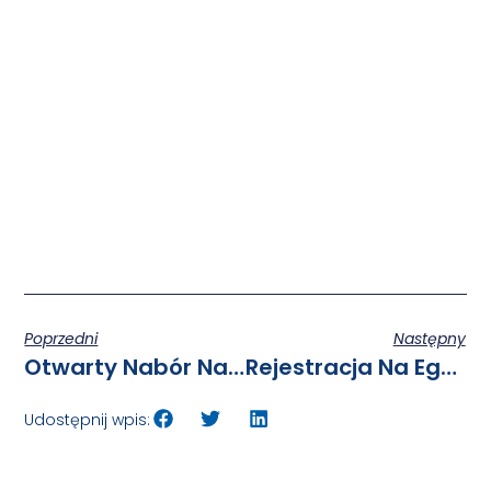
Poprzedni
Następny
Otwarty Nabór Na Projekty Dt. Wsparcia Studentek I Studentów W Zakresie Podniesienia Ich Kompetencji
Rejestracja Na Egzamin Certyfikacyjny Na Poziomie B2 Z Języka Obcego
Udostępnij wpis: