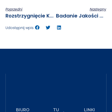
Poprzedni
Następny
Rozstrzygnięcie Konkursu Szkoła Letnia UAM – BESTStudentCAMP 2024
Badanie Jakości Kształcenia – Przedłużenie Terminu
Udostępnij wpis:
BIURO
TU
LINKI