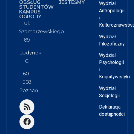
OBSŁUGI
JESTEŚMY
Wydział
STUDENTÓW
Antropologii
KAMPUS
OGRODY
i
ul.
Kulturoznawstw
Szamarzewskiego
Wydział
89
Filozoficzny
budynek
Wydział
C
Psychologii
i
60-
Kognitywistyki
568
Wydział
Poznań
Socjologii
Deklaracja
dostępności