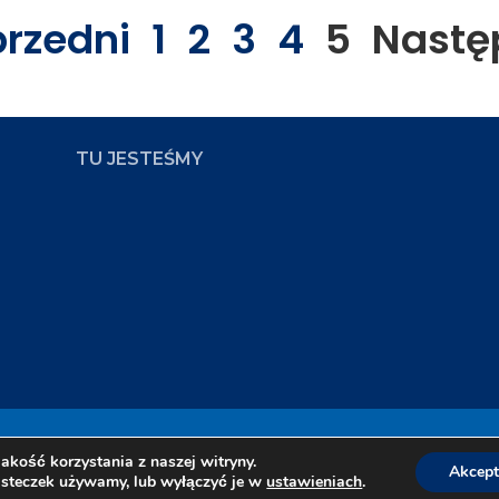
przedni
1
2
3
4
5
Nastę
TU JESTEŚMY
ampus
Zap
akość korzystania z naszej witryny.
Akcept
iasteczek używamy, lub wyłączyć je w
ustawieniach
.