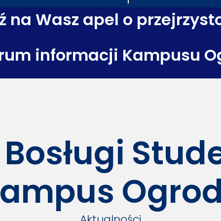
 na Wasz apel o przejrzyst
rum informacji Kampusu O
 Bosługi Stu
ampus Ogro
Aktualności