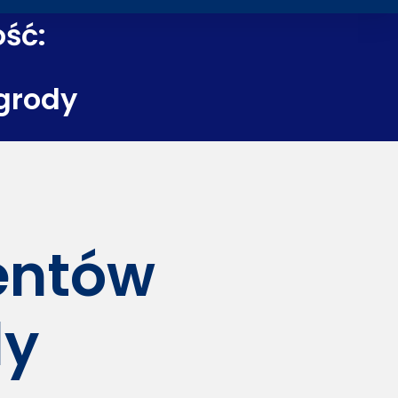
ość:
grody
dentów
dy