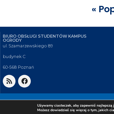
« Po
BIURO OBSŁUGI STUDENTÓW KAMPUS
OGRODY
ul. Szamarzewskiego 89
budynek C
60-568 Poznań
© 2026 Biuro Obsługi Studentów K
Używamy ciasteczek, aby zapewnić najlepszą j
Ogrody
Możesz dowiedzieć się więcej o tym, jakich c