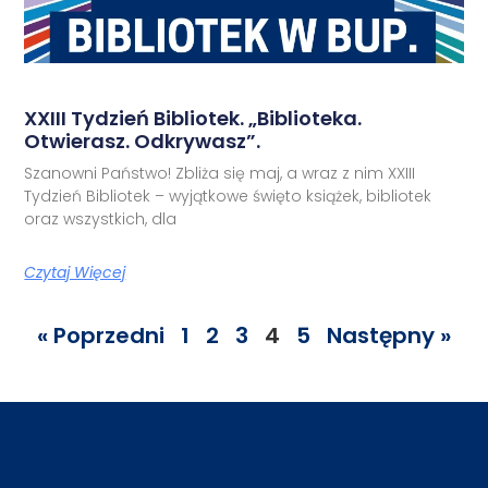
XXIII Tydzień Bibliotek. „Biblioteka.
Otwierasz. Odkrywasz”.
Szanowni Państwo! Zbliża się maj, a wraz z nim XXIII
Tydzień Bibliotek – wyjątkowe święto książek, bibliotek
oraz wszystkich, dla
Czytaj Więcej
« Poprzedni
1
2
3
4
5
Następny »