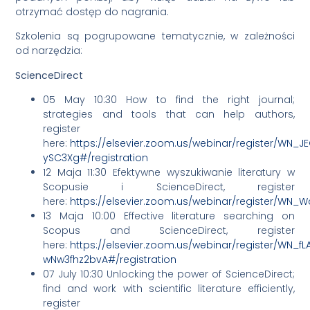
otrzymać dostęp do nagrania.
Szkolenia są pogrupowane tematycznie, w zależności
od narzędzia:
ScienceDirect
05 May 10:30 How to find the right journal;
strategies and tools that can help authors,
register
here:
https://elsevier.zoom.us/webinar/register/WN_J
ySC3Xg#/registration
12 Maja 11:30 Efektywne wyszukiwanie literatury w
Scopusie i ScienceDirect, register
here:
https://elsevier.zoom.us/webinar/register/W
13 Maja 10:00 Effective literature searching on
Scopus and ScienceDirect, register
here:
https://elsevier.zoom.us/webinar/register/WN_f
wNw3fhz2bvA#/registration
07 July 10:30 Unlocking the power of ScienceDirect;
find and work with scientific literature efficiently,
register