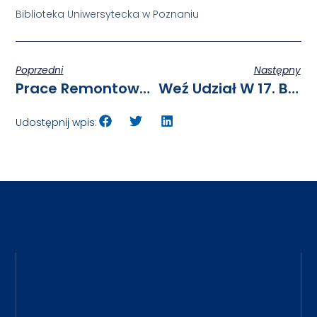
Biblioteka Uniwersytecka w Poznaniu
Poprzedni
Następny
Prace Remontowe Na Kampusie Morasko
Weź Udział W 17. Badaniu Jakości Kształcenia I Wygraj Nagrodę Dla Swojego Wydziału!
Udostępnij wpis: