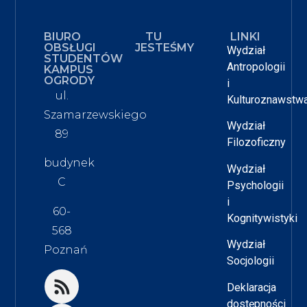
BIURO
TU
LINKI
OBSŁUGI
JESTEŚMY
Wydział
STUDENTÓW
Antropologii
KAMPUS
OGRODY
i
ul.
Kulturoznawstw
Szamarzewskiego
Wydział
89
Filozoficzny
budynek
Wydział
C
Psychologii
i
60-
Kognitywistyki
568
Wydział
Poznań
Socjologii
Deklaracja
dostępności