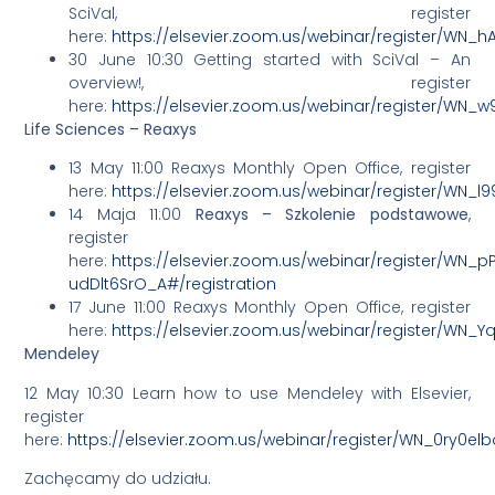
SciVal, register
here:
https://elsevier.zoom.us/webinar/register/WN_
30 June 10:30 Getting started with SciVal – An
overview!, register
here:
https://elsevier.zoom.us/webinar/register/WN
Life Sciences – Reaxys
13 May 11:00 Reaxys Monthly Open Office, register
here:
https://elsevier.zoom.us/webinar/register/WN_
14 Maja 11:00
Reaxys – Szkolenie podstawowe
,
register
here:
https://elsevier.zoom.us/webinar/register/WN_
udDlt6SrO_A#/registration
17 June 11:00 Reaxys Monthly Open Office, register
here:
https://elsevier.zoom.us/webinar/register/WN_Yq
Mendeley
12 May 10:30 Learn how to use Mendeley with Elsevier,
register
here:
https://elsevier.zoom.us/webinar/register/WN_0ry0el
Zachęcamy do udziału.