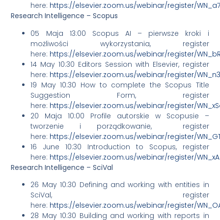
here:
https://elsevier.zoom.us/webinar/register/WN_
Research Intelligence – Scopus
05 Maja 13:00 Scopus AI – pierwsze kroki i
możliwości wykorzystania, register
here:
https://elsevier.zoom.us/webinar/register/WN_b
14 May 10:30 Editors Session with Elsevier, register
here:
https://elsevier.zoom.us/webinar/register/WN_
19 May 10:30 How to complete the Scopus Title
Suggestion Form, register
here:
https://elsevier.zoom.us/webinar/register/WN_x
20 Maja 10:00 Profile autorskie w Scopusie –
tworzenie i porządkowanie, register
here:
https://elsevier.zoom.us/webinar/register/WN_G
16 June 10:30 Introduction to Scopus, register
here:
https://elsevier.zoom.us/webinar/register/WN
Research Intelligence – SciVal
26 May 10:30 Defining and working with entities in
SciVal, register
here:
https://elsevier.zoom.us/webinar/register/WN
28 May 10:30 Building and working with reports in